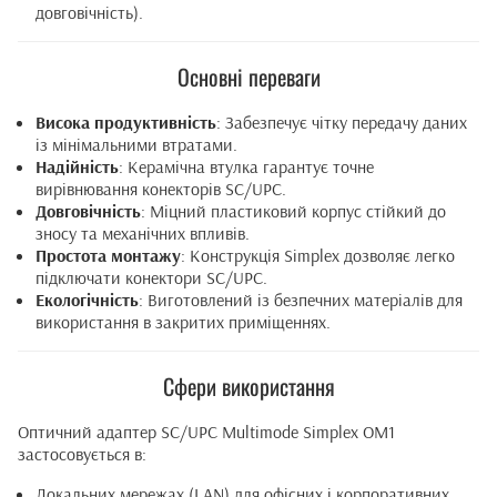
довговічність).
Основні переваги
Висока продуктивність
: Забезпечує чітку передачу даних
із мінімальними втратами.
Надійність
: Керамічна втулка гарантує точне
вирівнювання конекторів SC/UPC.
Довговічність
: Міцний пластиковий корпус стійкий до
зносу та механічних впливів.
Простота монтажу
: Конструкція Simplex дозволяє легко
підключати конектори SC/UPC.
Екологічність
: Виготовлений із безпечних матеріалів для
використання в закритих приміщеннях.
Сфери використання
Оптичний адаптер SC/UPC Multimode Simplex OM1
застосовується в:
Локальних мережах (LAN) для офісних і корпоративних