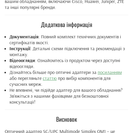
вашим обладнанням, включаючи Cisco, Huawei, Juniper, ZTE
та інші популярні бренди.
Додаткова інформація
Документація
: Повний комплект технічних документів і
сертифікатів якості.
Інструкції
: Детальні схеми підключення та рекомендації з
монтажу.
Відеоогляди
: Ознайомтесь із продуктом через доступні
відеоогляди.
Дізнайтесь більше про оптичні адаптери за
посиланням
або перегляньте
статтю
про вибір компонентів для
сучасних мереж.
Не впевнені, чи підійде адаптер для вашого обладнання?
Зв’яжіться з нашими фахівцями для безкоштовної
консультації!
Висновок
Оптичний адаптер SC/UPC Multimode Simplex OM1 – це