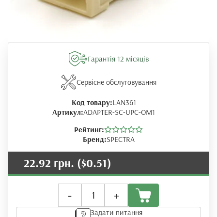
Гарантія 12 місяців
Сервісне обслуговування
Код товару:
LAN361
Артикул:
ADAPTER-SC-UPC-OM1
Рейтинг:
Бренд:
SPECTRA
22.92 грн.
($0.51)
Адаптер
-
+
SC/UPC
OM1
Задати питання
Simplex