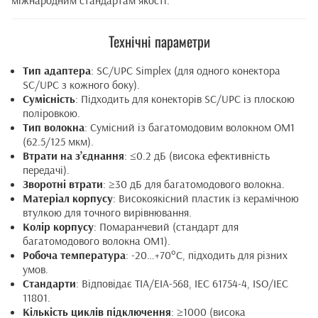
Технічні параметри
Тип адаптера
: SC/UPC Simplex (для одного конектора
SC/UPC з кожного боку).
Сумісність
: Підходить для конекторів SC/UPC із плоскою
поліровкою.
Тип волокна
: Сумісний із багатомодовим волокном OM1
(62.5/125 мкм).
Втрати на з’єднання
: ≤0.2 дБ (висока ефективність
передачі).
Зворотні втрати
: ≥30 дБ для багатомодового волокна.
Матеріал корпусу
: Високоякісний пластик із керамічною
втулкою для точного вирівнювання.
Колір корпусу
: Помаранчевий (стандарт для
багатомодового волокна OM1).
Робоча температура
: -20…+70°C, підходить для різних
умов.
Стандарти
: Відповідає TIA/EIA-568, IEC 61754-4, ISO/IEC
11801.
Кількість циклів підключення
: ≥1000 (висока