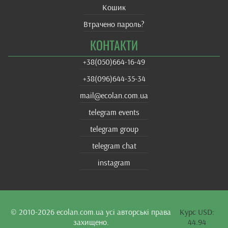
Кошик
Втрачено пароль?
КОНТАКТИ
+38(‎050)664-16-49
+38‎(096)644-35-34
mail@ecolan.com.ua
telegram events
telegram group
telegram chat
instagram
© 2010-2026
ecolan.com.ua
усі авторські права
Курс USD:
захищено.
44.94