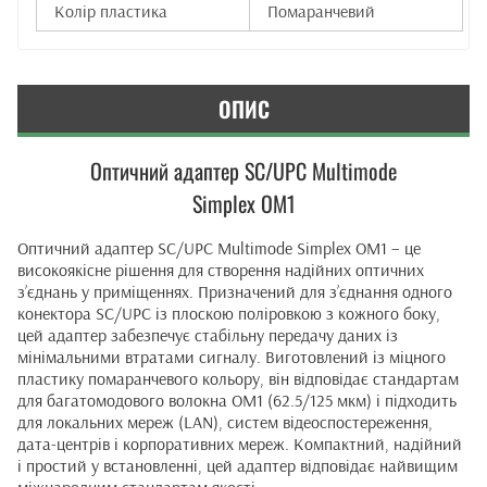
Колір пластика
Помаранчевий
ОПИС
Оптичний адаптер SC/UPC Multimode
Simplex OM1
Оптичний адаптер SC/UPC Multimode Simplex OM1 – це
високоякісне рішення для створення надійних оптичних
з’єднань у приміщеннях. Призначений для з’єднання одного
конектора SC/UPC із плоскою поліровкою з кожного боку,
цей адаптер забезпечує стабільну передачу даних із
мінімальними втратами сигналу. Виготовлений із міцного
пластику помаранчевого кольору, він відповідає стандартам
для багатомодового волокна OM1 (62.5/125 мкм) і підходить
для локальних мереж (LAN), систем відеоспостереження,
дата-центрів і корпоративних мереж. Компактний, надійний
і простий у встановленні, цей адаптер відповідає найвищим
міжнародним стандартам якості.