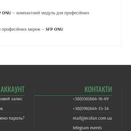
P ONU
— компактний модуль для професійних
о професійних мереж —
SFP ONU
.
АККАУНТ
КОНТАКТИ
ковий запис
+38(‎050)664-16-49
ик
+38‎(096)644-35-34
чено пароль?
mail@ecolan.com.ua
telegram events