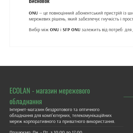
Висновок
ONU
— це повноцінний абонентський пристрій із шир
мережевих рішень, який забезпечує гнучкість і прост
Вибір між
ONU
і
SFP ONU
залежить від потреб: для
ECOLAN - магазин мережевого
обладнання
Інтернет-магазин бездротового та оптичного
обладнання для комп'ютерних, телекомунікаційних
мереж корпоративного та приватного використання.
Працюємо: Пн. - Пт. з 10:00 до 17:00.