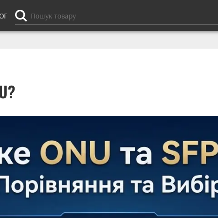
ОГ
NU?