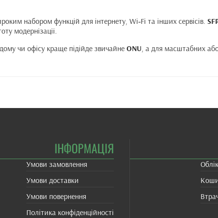
оким набором функцій для інтернету, Wi‑Fi та інших сервісів.
SF
оту модернізації.
 дому чи офісу краще підійде звичайне
ONU
, а для масштабних аб
ІНФОРМАЦІЯ
Умови замовлення
Облі
Умови доставки
Кош
Умови повернення
Втра
Політика конфіденційності