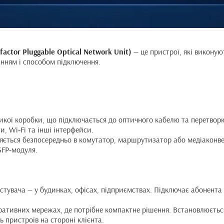
factor Pluggable Optical Network Unit)
— це пристрої, які виконую
анням і способом підключення.
ликої коробки, що підключається до оптичного кабелю та перетвор
и, Wi‑Fi та інші інтерфейси.
ляється безпосередньо в комутатор, маршрутизатор або медіаконве
SFP‑модуля.
истувача — у будинках, офісах, підприємствах. Підключає абонент
оративних мережах, де потрібне компактне рішення. Встановлюєть
 пристроїв на стороні клієнта.