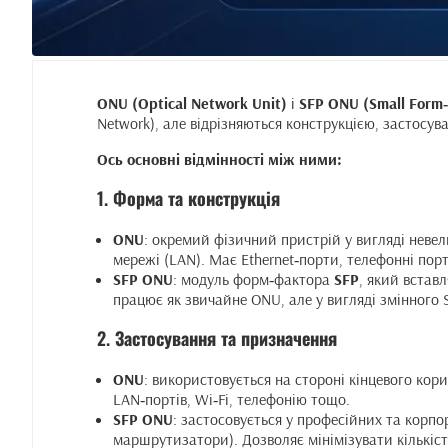
ONU (Optical Network Unit)
і
SFP ONU (Small Form‑
Network), але відрізняються конструкцією, застосув
Ось основні відмінності між ними:
1.
Форма та конструкція
ONU
: окремий фізичний пристрій у вигляді неве
мережі (LAN). Має Ethernet‑порти, телефонні порт
SFP ONU
: модуль форм‑фактора
SFP
, який встав
працює як звичайне ONU, але у вигляді змінного 
2.
Застосування та призначення
ONU
: використовується на стороні кінцевого кор
LAN‑портів, Wi‑Fi, телефонію тощо.
SFP ONU
: застосовується у професійних та корп
маршрутизатори). Дозволяє мінімізувати кількість