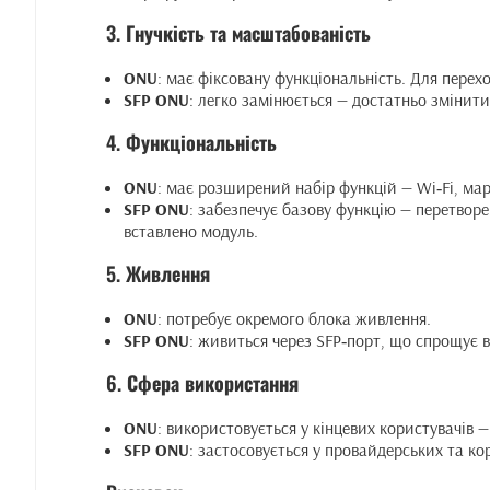
3.
Гнучкість та масштабованість
ONU
: має фіксовану функціональність. Для перех
SFP ONU
: легко замінюється — достатньо змінит
4.
Функціональність
ONU
: має розширений набір функцій — Wi‑Fi, марш
SFP ONU
: забезпечує базову функцію — перетворе
вставлено модуль.
5.
Живлення
ONU
: потребує окремого блока живлення.
SFP ONU
: живиться через SFP‑порт, що спрощує 
6.
Сфера використання
ONU
: використовується у кінцевих користувачів —
SFP ONU
: застосовується у провайдерських та к