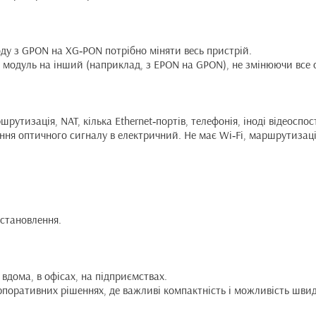
оду з GPON на XG‑PON потрібно міняти весь пристрій.
и модуль на інший (наприклад, з EPON на GPON), не змінюючи все
рутизація, NAT, кілька Ethernet‑портів, телефонія, іноді відеоспо
ння оптичного сигналу в електричний. Не має Wi‑Fi, маршрутизації
встановлення.
 вдома, в офісах, на підприємствах.
орпоративних рішеннях, де важливі компактність і можливість швид