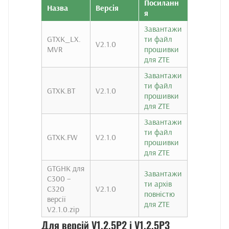
Посиланн
Назва
Версія
я
Завантажи
GTXK_LX.
ти файл
V2.1.0
MVR
прошивки
для ZTE
Завантажи
ти файл
GTXK.BT
V2.1.0
прошивки
для ZTE
Завантажи
ти файл
GTXK.FW
V2.1.0
прошивки
для ZTE
GTGHK для
Завантажи
C300 –
ти архів
C320
V2.1.0
повністю
версії
для ZTE
V2.1.0.zip
Для версій V1.2.5P2 і V1.2.5P3