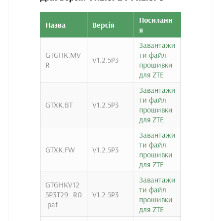
Посиланн
Назва
Версія
я
Завантажи
GTGHK.MV
ти файл
V1.2.5P3
R
прошивки
для ZTE
Завантажи
ти файл
GTXK.BT
V1.2.5P3
прошивки
для ZTE
Завантажи
ти файл
GTXK.FW
V1.2.5P3
прошивки
для ZTE
Завантажи
GTGHKV12
ти файл
5P3T29_R0
V1.2.5P3
прошивки
.pat
для ZTE