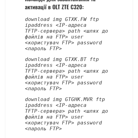
активації в OLT ZTE C320:
download img GTXK.FW ftp 
ipaddress <IP‑адреса 
TFTP‑сервера> path <шлях до 
файлів на FTP> user 
<користувач FTP> password 
<пароль FTP>
download img GTXK.BT ftp 
ipaddress <IP‑адреса 
TFTP‑сервера> path <шлях до 
файлів на FTP> user 
<користувач FTP> password 
<пароль FTP>
download img GTGHK.MVR ftp 
ipaddress <IP‑адреса 
TFTP‑сервера> path <шлях до 
файлів на FTP> user 
<користувач FTP> password 
<пароль FTP>