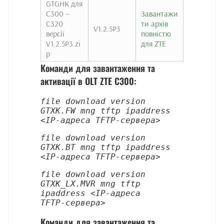
GTGHK для
C300 –
Завантажи
C320
ти архів
V1.2.5P3
версії
повністю
V1.2.5P3.zi
для ZTE
p
Команди для завантаження та
активації в OLT ZTE C300:
file download version 
GTXK.FW mng tftp ipaddress 
<IP‑адреса TFTP‑сервера>
file download version 
GTXK.BT mng tftp ipaddress 
<IP‑адреса TFTP‑сервера>
file download version 
GTXK_LX.MVR mng tftp 
ipaddress <IP‑адреса 
TFTP‑сервера>
Команди для завантаження та